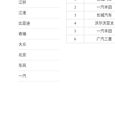
江铃
2
一汽丰田
江淮
3
长城汽车
比亚迪
4
沃尔沃亚太
5
一汽丰田
奇瑞
6
广汽三菱
大众
北京
东风
一汽