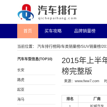
首页
买车攻略
品牌销量榜
当前位置：
汽车排行榜网
/
车类销量榜
/
SUV销量榜
/
2015年上
汽车车型信息(TOP10)
榜完整版
长安
路虎
来源：www.fww7.com
时
起亚
排名
厂商
海马
1
长城汽车