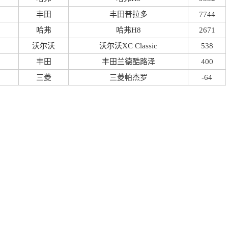
丰田
丰田普拉多
7744
哈弗
哈弗H8
2671
沃尔沃
沃尔沃XC Classic
538
丰田
丰田兰德酷路泽
400
三菱
三菱帕杰罗
-64