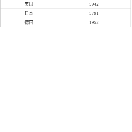
美国
5942
日本
5791
德国
1952