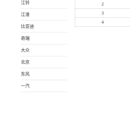
江铃
2
3
江淮
4
比亚迪
奇瑞
大众
北京
东风
一汽