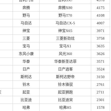
吉利汽车
吉利GX7
4378
奔腾
奔腾X80
4175
野马
野马T70
4108
马自达
马自达CX-5
4007
绅宝
绅宝X65
3971
三菱
三菱新劲炫
3758
宝马
宝马X1
3635
东风小康
风光360
3626
华泰
华泰新圣达菲
3571
日产
日产逍客
3524
斯柯达
斯柯达野帝
3150
铃木
铃木锋驭
2761
亚
起亚
起亚狮跑
2711
比亚迪
比亚迪宋
2301
哈弗
哈弗H5
1578