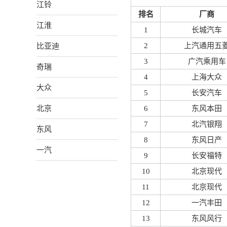
江铃
排名
厂商
江淮
1
长城汽车
比亚迪
2
上汽通用五
3
广汽乘用车
奇瑞
4
上海大众
大众
5
长安汽车
北京
6
东风本田
7
北汽银翔
东风
8
东风日产
一汽
9
长安福特
10
北京现代
11
北京现代
12
一汽丰田
13
东风风行