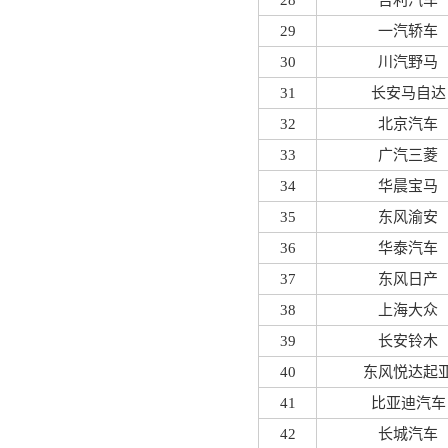
28
吉利汽车
29
一汽轿车
30
川汽野马
31
长安马自达
32
北京汽车
33
广汽三菱
34
华晨宝马
35
东风渝安
36
华泰汽车
37
东风日产
38
上海大众
39
长安铃木
40
东风悦达起
41
比亚迪汽车
42
长城汽车