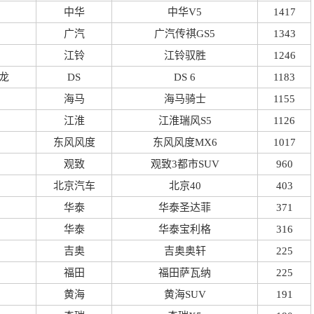
中华
中华V5
1417
广汽
广汽传祺GS5
1343
江铃
江铃驭胜
1246
龙
DS
DS 6
1183
海马
海马骑士
1155
江淮
江淮瑞风S5
1126
东风风度
东风风度MX6
1017
观致
观致3都市SUV
960
北京汽车
北京40
403
华泰
华泰圣达菲
371
华泰
华泰宝利格
316
吉奥
吉奥奥轩
225
福田
福田萨瓦纳
225
黄海
黄海SUV
191