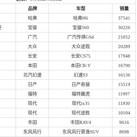
品牌
车型
销量
哈弗
哈弗H6
37541
菱
宝骏
宝骏560
30226
广汽
广汽传祺GS4
21052
大众
大众途观
20289
长安
长安CS75
17948
本田
本田CR-V
16790
北汽幻速
幻速S3
16136
日产
日产奇骏
15519
福特
福特翼虎
11997
现代
现代ix35
11930
现代
现代途胜
10104
丰田
丰田RAV4
9616
东风风行
东风风行景逸SUV
8698