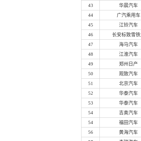
43
华晨汽车
44
广汽乘用车
45
江铃汽车
46
长安标致雪铁
47
海马汽车
48
江淮汽车
49
郑州日产
50
观致汽车
51
北京汽车
52
华泰汽车
53
华泰汽车
54
吉奥汽车
54
福田汽车
56
黄海汽车