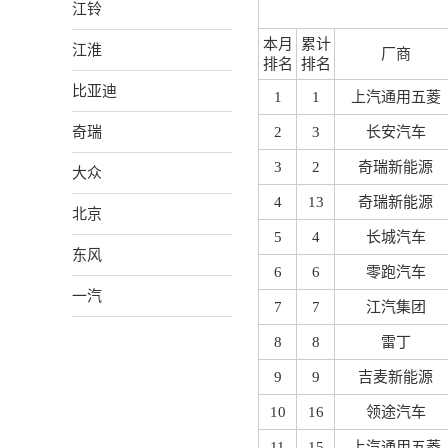
江铃
本月
累计
江淮
厂商
排名
排名
比亚迪
1
1
上汽通用五菱
奇瑞
2
3
长安汽车
3
2
奇瑞新能源
大众
4
13
奇瑞新能源
北京
5
4
长城汽车
东风
6
6
零跑汽车
一汽
7
7
江汽集团
8
8
雷丁
9
9
吉麦新能源
10
16
领途汽车
11
15
上汽通用五菱