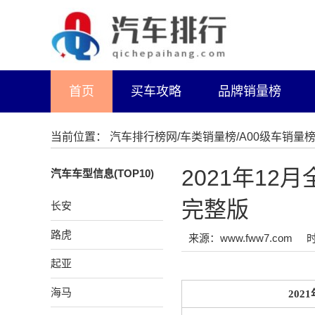
首页
买车攻略
品牌销量榜
当前位置：
汽车排行榜网
/
车类销量榜
/
A00级车销量
2021年12
汽车车型信息(TOP10)
完整版
长安
路虎
来源：www.fww7.com
时
起亚
海马
202