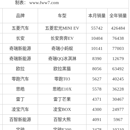
制表：
www.fww7.com
品牌
车型
本月销量
全年销量
五菱汽车
五菱宏光MINI
EV
55742
426484
长安
长安奔奔EV
10404
76438
奇瑞新能源
奇瑞小蚂蚁
10141
77003
奇瑞新能源
奇瑞QQ冰淇淋
8390
12679
欧拉
欧拉黑猫
8056
63492
零跑汽车
零跑T03
5627
40245
思皓
思皓E10X
5578
36228
雷丁
雷丁芒果
4371
30467
凌宝汽车
凌宝BOX
4300
24977
百智新能源
百智大熊
4091
5967
宝骏
宝骏E200
3478
10210