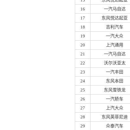
15
东风悦达起亚
16
一汽马自达
17
东风悦达起亚
18
吉利汽车
19
一汽大众
20
上汽通用
21
一汽马自达
22
沃尔沃亚太
23
一汽丰田
24
东风本田
25
东风雪铁龙
26
一汽轿车
27
上汽大众
28
东风英菲尼迪
29
众泰汽车