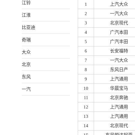
江铃
1
上汽大众
2
一汽大众
江淮
3
北京现代
比亚迪
4
广汽本田
奇瑞
5
广汽丰田
6
长安福特
大众
7
一汽大众
北京
8
东风日产
东风
9
上汽通用
10
华晨宝马
一汽
11
北京奔驰
12
上汽通用
13
上汽通用
14
北京现代