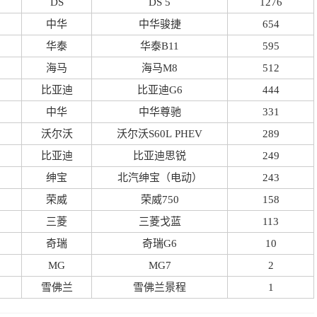
DS
DS 5
1276
中华
中华骏捷
654
华泰
华泰B11
595
海马
海马M8
512
比亚迪
比亚迪G6
444
中华
中华尊驰
331
沃尔沃
沃尔沃S60L PHEV
289
比亚迪
比亚迪思锐
249
绅宝
北汽绅宝（电动）
243
荣威
荣威750
158
三菱
三菱戈蓝
113
奇瑞
奇瑞G6
10
MG
MG7
2
雪佛兰
雪佛兰景程
1