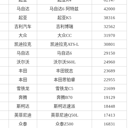
起亚
起亚K4
62147
马自达
马自达6 阿特兹
42000
起亚
起亚K5
38316
吉利汽车
吉利博瑞
32562
大众
大众CC
31970
凯迪拉克
凯迪拉克ATS-L
30801
马自达
马自达6
29150
沃尔沃
沃尔沃S60L
24960
丰田
丰田锐志
23689
本田
本田思铂睿
22955
雪铁龙
雪铁龙C5
21699
奔腾
奔腾B70
19129
斯柯达
斯柯达速派
18448
英菲尼迪
英菲尼迪Q50L
17413
众泰
众泰Z500
16831