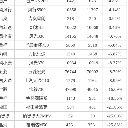
日产
日产NV200
642
673
4.83%
风风行
风行S500
10858
11307
4.14%
吉奥
吉奥星朗
218
220
0.92%
汽幻速
幻速H3
10022
10068
0.46%
风小康
风光330
14155
14048
-0.76%
金杯
华晨金杯750
5860
5518
-5.84%
力帆
力帆乐途
1549
1458
-5.87%
风小康
风光370
10934
10019
-8.37%
五菱
五菱宏光
76744
70002
-8.79%
汽大通
上汽大通G10
1279
1164
-8.99%
宝骏
宝骏730
47690
40015
-16.09%
金杯
金杯阁瑞斯
1143
931
-18.55%
福田
福田蒙派克
584
461
-21.06%
纳智捷
纳智捷大7MPV
52
39
-25.00%
昌河
福瑞达M50
4761
3531
-25.83%