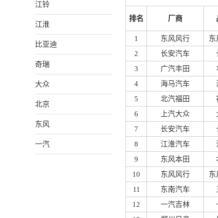
江铃
排名
厂商
江淮
1
东风风行
东
比亚迪
2
长安汽车
奇瑞
3
广汽丰田
大众
4
海马汽车
5
北汽福田
北京
6
上汽大众
东风
7
长安汽车
一汽
8
江淮汽车
9
东风本田
10
东风风行
东
11
东南汽车
12
一汽吉林