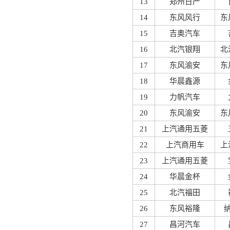
13
郑州日产
14
东风风行
东
15
吉奥汽车
16
北汽银翔
北
17
东风渝安
东
18
华晨鑫源
19
力帆汽车
20
东风渝安
东
21
上汽通用五菱
22
上汽商用车
上
23
上汽通用五菱
24
华晨金杯
25
北汽福田
26
东风裕隆
27
昌河汽车