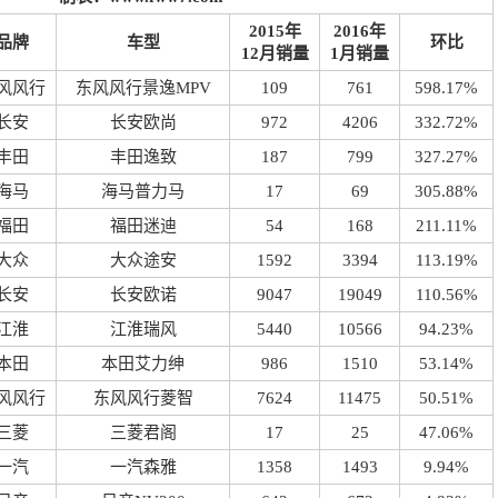
2015年
2016年
品牌
车型
环比
12月销量
1月销量
风风行
东风风行景逸MPV
109
761
598.17%
长安
长安欧尚
972
4206
332.72%
丰田
丰田逸致
187
799
327.27%
海马
海马普力马
17
69
305.88%
福田
福田迷迪
54
168
211.11%
大众
大众途安
1592
3394
113.19%
长安
长安欧诺
9047
19049
110.56%
江淮
江淮瑞风
5440
10566
94.23%
本田
本田艾力绅
986
1510
53.14%
风风行
东风风行菱智
7624
11475
50.51%
三菱
三菱君阁
17
25
47.06%
一汽
一汽森雅
1358
1493
9.94%