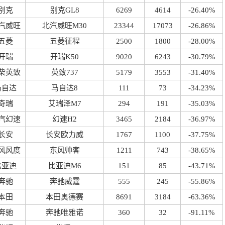
别克
别克GL8
6269
4614
-26.40%
汽威旺
北汽威旺M30
23344
17073
-26.86%
五菱
五菱征程
2500
1800
-28.00%
开瑞
开瑞K50
9020
6243
-30.79%
柴英致
英致737
5179
3553
-31.40%
马自达
马自达8
111
73
-34.23%
奇瑞
艾瑞泽M7
294
191
-35.03%
汽幻速
幻速H2
3465
2184
-36.97%
长安
长安欧力威
1767
1100
-37.75%
风风度
东风帅客
1211
743
-38.65%
比亚迪
比亚迪M6
151
85
-43.71%
奔驰
奔驰威霆
555
245
-55.86%
本田
本田奥德赛
8691
3184
-63.36%
奔驰
奔驰唯雅诺
360
32
-91.11%