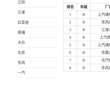
江铃
排名
车级
厂
江淮
1
B
上汽通
比亚迪
2
B
东风
3
B
江淮
奇瑞
4
B
上汽
大众
5
B
上汽通
北京
6
B
华晨
7
B
北汽
东风
8
B
东风
一汽