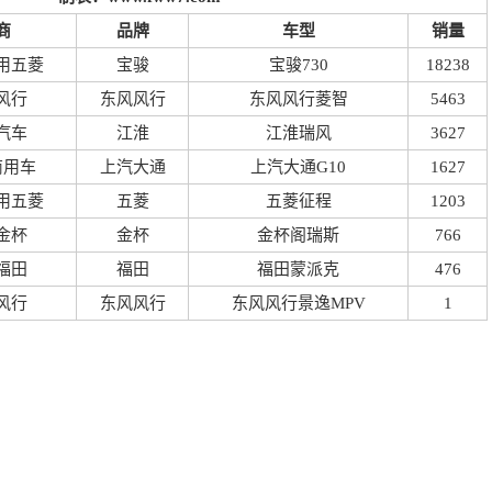
商
品牌
车型
销量
用五菱
宝骏
宝骏730
18238
风行
东风风行
东风风行菱智
5463
汽车
江淮
江淮瑞风
3627
商用车
上汽大通
上汽大通G10
1627
用五菱
五菱
五菱征程
1203
金杯
金杯
金杯阁瑞斯
766
福田
福田
福田蒙派克
476
风行
东风风行
东风风行景逸MPV
1