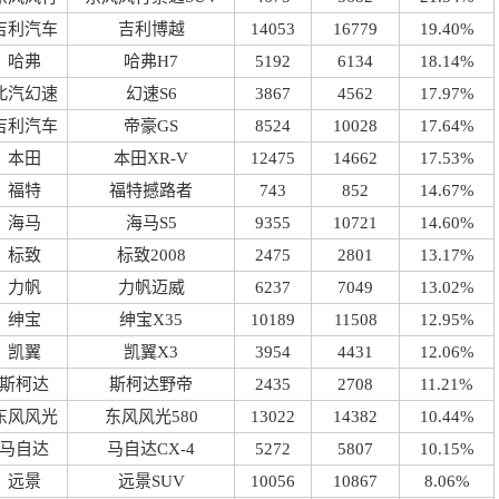
吉利汽车
吉利博越
14053
16779
19.40%
哈弗
哈弗H7
5192
6134
18.14%
北汽幻速
幻速S6
3867
4562
17.97%
吉利汽车
帝豪GS
8524
10028
17.64%
本田
本田XR-V
12475
14662
17.53%
福特
福特撼路者
743
852
14.67%
海马
海马S5
9355
10721
14.60%
标致
标致2008
2475
2801
13.17%
力帆
力帆迈威
6237
7049
13.02%
绅宝
绅宝X35
10189
11508
12.95%
凯翼
凯翼X3
3954
4431
12.06%
斯柯达
斯柯达野帝
2435
2708
11.21%
东风风光
东风风光580
13022
14382
10.44%
马自达
马自达CX-4
5272
5807
10.15%
远景
远景SUV
10056
10867
8.06%