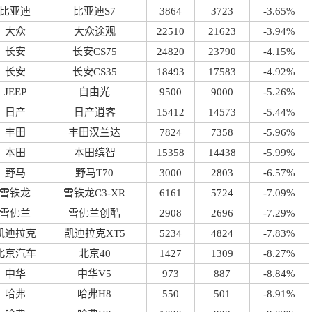
比亚迪
比亚迪S7
3864
3723
-3.65%
大众
大众途观
22510
21623
-3.94%
长安
长安CS75
24820
23790
-4.15%
长安
长安CS35
18493
17583
-4.92%
JEEP
自由光
9500
9000
-5.26%
日产
日产逍客
15412
14573
-5.44%
丰田
丰田汉兰达
7824
7358
-5.96%
本田
本田缤智
15358
14438
-5.99%
野马
野马T70
3000
2803
-6.57%
雪铁龙
雪铁龙C3-XR
6161
5724
-7.09%
雪佛兰
雪佛兰创酷
2908
2696
-7.29%
凯迪拉克
凯迪拉克XT5
5234
4824
-7.83%
北京汽车
北京40
1427
1309
-8.27%
中华
中华V5
973
887
-8.84%
哈弗
哈弗H8
550
501
-8.91%