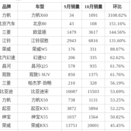
品牌
车型
9月销量
10月销量
环比
力帆
力帆X60
34
1091
3108.82%
北京汽车
北京80
43
108
151.16%
三菱
欧蓝德
1479
3617
144.56%
江铃
江铃驭胜
2943
6816
131.60%
荣威
荣威W5
176
331
88.07%
北汽幻速
幻速S2
206
335
62.62%
昌河
昌河Q25
578
935
61.76%
观致
观致5 SUV
850
1375
61.76%
三菱
帕杰罗·劲畅
210
328
56.19%
比亚迪
比亚迪宋
10087
15503
53.69%
力帆
力帆X50
738
1131
53.25%
起亚
起亚KX5
3872
5894
52.22%
绅宝
绅宝X55
1037
1564
50.82%
荣威
荣威RX5
13751
20001
45.45%