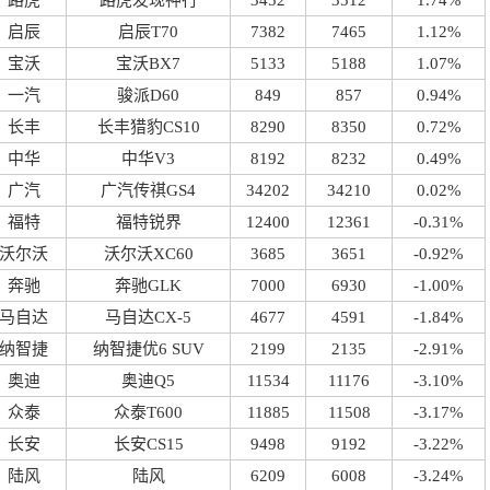
路虎
路虎发现神行
3452
3512
1.74%
启辰
启辰T70
7382
7465
1.12%
宝沃
宝沃BX7
5133
5188
1.07%
一汽
骏派D60
849
857
0.94%
长丰
长丰猎豹CS10
8290
8350
0.72%
中华
中华V3
8192
8232
0.49%
广汽
广汽传祺GS4
34202
34210
0.02%
福特
福特锐界
12400
12361
-0.31%
沃尔沃
沃尔沃XC60
3685
3651
-0.92%
奔驰
奔驰GLK
7000
6930
-1.00%
马自达
马自达CX-5
4677
4591
-1.84%
纳智捷
纳智捷优6 SUV
2199
2135
-2.91%
奥迪
奥迪Q5
11534
11176
-3.10%
众泰
众泰T600
11885
11508
-3.17%
长安
长安CS15
9498
9192
-3.22%
陆风
陆风
6209
6008
-3.24%