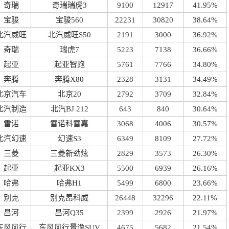
奇瑞
奇瑞瑞虎3
9100
12917
41.95%
宝骏
宝骏560
22231
30820
38.64%
北汽威旺
北汽威旺S50
2191
3000
36.92%
奇瑞
瑞虎7
5223
7138
36.66%
起亚
起亚智跑
5761
7766
34.80%
奔腾
奔腾X80
2328
3131
34.49%
北京汽车
北京20
2792
3709
32.84%
北汽制造
北汽BJ 212
643
840
30.64%
雷诺
雷诺科雷嘉
3068
4006
30.57%
北汽幻速
幻速S3
6349
8109
27.72%
三菱
三菱新劲炫
2829
3573
26.30%
起亚
起亚KX3
5500
6939
26.16%
哈弗
哈弗H1
5499
6800
23.66%
别克
别克昂科威
26448
32296
22.11%
昌河
昌河Q35
2399
2926
21.97%
东风风行
东风风行景逸SUV
4675
5682
21.54%