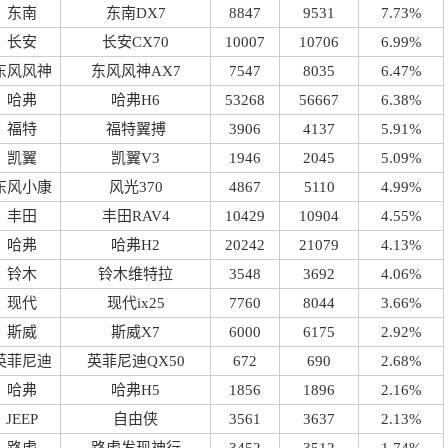
东南
东南DX7
8847
9531
7.73%
长安
长安CX70
10007
10706
6.99%
东风风神
东风风神AX7
7547
8035
6.47%
哈弗
哈弗H6
53268
56667
6.38%
福特
福特翼搏
3906
4137
5.91%
凯翼
凯翼V3
1946
2045
5.09%
东风小康
风光370
4867
5110
4.99%
丰田
丰田RAV4
10429
10904
4.55%
哈弗
哈弗H2
20242
21079
4.13%
铃木
铃木维特拉
3548
3692
4.06%
现代
现代ix25
7760
8044
3.66%
斯威
斯威X7
6000
6175
2.92%
英菲尼迪
英菲尼迪QX50
672
690
2.68%
哈弗
哈弗H5
1856
1896
2.16%
JEEP
自由侠
3561
3637
2.13%