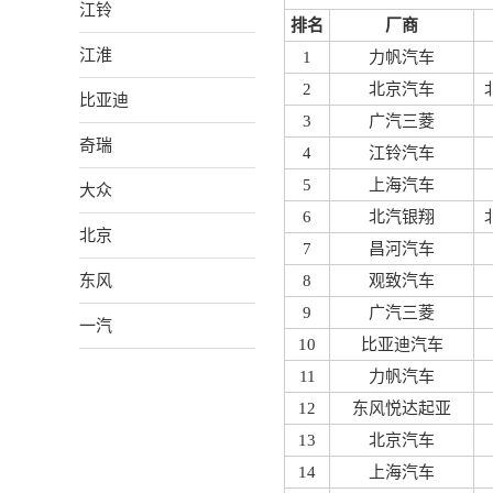
江铃
排名
厂商
江淮
1
力帆汽车
2
北京汽车
比亚迪
3
广汽三菱
奇瑞
4
江铃汽车
5
上海汽车
大众
6
北汽银翔
北京
7
昌河汽车
东风
8
观致汽车
9
广汽三菱
一汽
10
比亚迪汽车
11
力帆汽车
12
东风悦达起亚
13
北京汽车
14
上海汽车