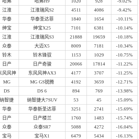
哈弗
哈弗H9
1020
928
-9.02%
江淮
江淮瑞风S2
4511
4086
-9.42%
华泰
华泰圣达菲
1840
1654
-10.11%
绅宝
绅宝X25
7101
6381
-10.14%
江淮
江淮瑞风S3
21888
19659
-10.18%
众泰
大迈X5
8009
7181
-10.34%
铃木
铃木锋驭
1153
1029
-10.75%
日产
日产奇骏
20066
17814
-11.22%
东风风神
东风风神AX3
4177
3707
-11.25%
MG
MG GS锐腾
4192
3659
-12.71%
DS
DS 6
894
769
-13.98%
纳智捷
纳智捷大7SUV
53
45
-15.09%
华泰
华泰新圣达菲
3251
2741
-15.69%
日产
日产楼兰
1760
1483
-15.74%
众泰
众泰SR7
5088
4272
-16.04%
宝马
宝马X1
6479
5434
-16.13%