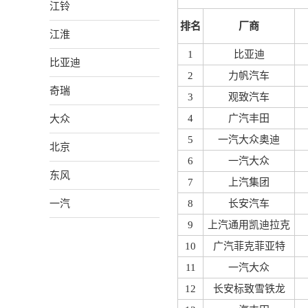
江铃
排名
厂商
江淮
1
比亚迪
比亚迪
2
力帆汽车
奇瑞
3
观致汽车
大众
4
广汽丰田
5
一汽大众奥迪
北京
6
一汽大众
东风
7
上汽集团
一汽
8
长安汽车
9
上汽通用凯迪拉克
10
广汽菲克菲亚特
11
一汽大众
12
长安标致雪铁龙