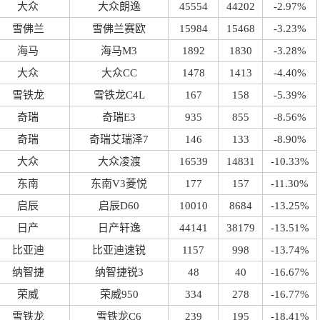
大众
大众朗逸
45554
44202
-2.97%
雪佛兰
雪佛兰赛欧
15984
15468
-3.23%
海马
海马M3
1892
1830
-3.28%
大众
大众CC
1478
1413
-4.40%
雪铁龙
雪铁龙C4L
167
158
-5.39%
奇瑞
奇瑞E3
935
855
-8.56%
奇瑞
奇瑞艾瑞泽7
146
133
-8.90%
大众
大众凌渡
16539
14831
-10.33%
东南
东南V3菱悦
177
157
-11.30%
启辰
启辰D60
10010
8684
-13.25%
日产
日产轩逸
44141
38179
-13.51%
比亚迪
比亚迪速锐
1157
998
-13.74%
纳智捷
纳智捷锐3
48
40
-16.67%
荣威
荣威950
334
278
-16.77%
雪铁龙
雪铁龙C6
239
195
-18.41%