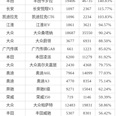
丰田
丰田卡罗拉
19406
46735
140.83%
长安
长安悦翔V3
1097
2367
115.77%
凯迪拉克
凯迪拉克CT6
1096
2234
103.83%
江淮
江淮IEV
1861
3621
94.57%
大众
大众桑塔纳
18687
35550
90.24%
大众
大众蔚领
3677
6931
88.50%
广汽传祺
广汽传祺GA8
661
1223
85.02%
本田
本田凌派
6200
11279
81.92%
大众
大众高尔夫嘉旅
2430
4368
79.75%
奥迪
奥迪A6L
7964
14099
77.03%
奥迪
奥迪A3
4770
8354
75.14%
奔驰
奔驰E级
9271
15041
62.24%
荣威
荣威350
719
1146
59.39%
大众
大众帕萨特
12483
19831
58.86%
丰田
丰田威驰
5307
8301
56.42%