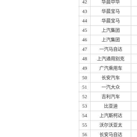
42
华晨中华
43
华晨宝马
44
华晨宝马
45
上汽集团
46
上汽集团
47
一汽马自达
48
上汽通用别克
49
广汽乘用车
50
长安汽车
51
一汽大众
52
吉利汽车
53
比亚迪
54
上汽斯柯达
55
沃尔沃亚太
56
长安马自达