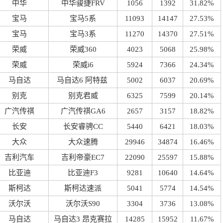
中华
中华骏捷FRV
1056
1392
31.82%
宝马
宝马5系
11093
14147
27.53%
宝马
宝马3系
11270
14370
27.51%
荣威
荣威360
4023
5068
25.98%
荣威
荣威i6
5924
7366
24.34%
马自达
马自达6 阿特兹
5002
6037
20.69%
别克
别克君威
6325
7599
20.14%
广汽传祺
广汽传祺GA6
2657
3157
18.82%
长安
长安睿骋CC
5440
6421
18.03%
大众
大众速腾
29946
34874
16.46%
吉利汽车
吉利帝豪EC7
22090
25597
15.88%
比亚迪
比亚迪F3
9281
10640
14.64%
斯柯达
斯柯达速派
5041
5774
14.54%
沃尔沃
沃尔沃S90
3304
3736
13.08%
马自达
马自达3 昂克赛拉
14285
15952
11.67%