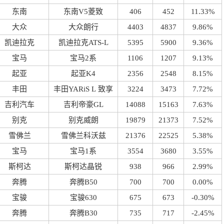
东南
东南V5菱致
406
452
11.33%
大众
大众朗行
4403
4837
9.86%
凯迪拉克
凯迪拉克ATS-L
5395
5900
9.36%
宝马
宝马2系
1106
1207
9.13%
起亚
起亚K4
2356
2548
8.15%
丰田
丰田YARiS L 致享
3224
3473
7.72%
吉利汽车
吉利帝豪GL
14088
15163
7.63%
别克
别克威朗
19879
21373
7.52%
雪佛兰
雪佛兰科沃兹
21376
22525
5.38%
宝马
宝马1系
3554
3680
3.55%
斯柯达
斯柯达晶锐
938
966
2.99%
奔腾
奔腾B50
700
700
0.00%
宝骏
宝骏630
675
673
-0.30%
奔腾
奔腾B30
735
717
-2.45%