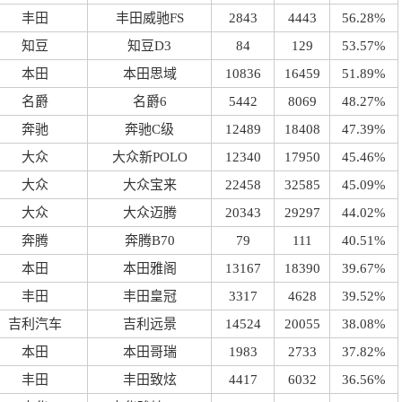
丰田
丰田威驰FS
2843
4443
56.28%
知豆
知豆D3
84
129
53.57%
本田
本田思域
10836
16459
51.89%
名爵
名爵6
5442
8069
48.27%
奔驰
奔驰C级
12489
18408
47.39%
大众
大众新POLO
12340
17950
45.46%
大众
大众宝来
22458
32585
45.09%
大众
大众迈腾
20343
29297
44.02%
奔腾
奔腾B70
79
111
40.51%
本田
本田雅阁
13167
18390
39.67%
丰田
丰田皇冠
3317
4628
39.52%
吉利汽车
吉利远景
14524
20055
38.08%
本田
本田哥瑞
1983
2733
37.82%
丰田
丰田致炫
4417
6032
36.56%