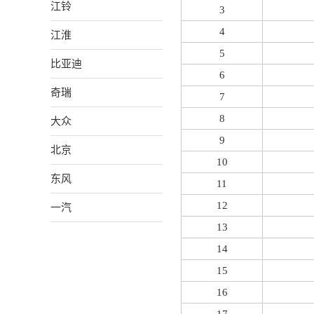
江铃
3
4
江淮
5
比亚迪
6
奇瑞
7
8
大众
9
北京
10
东风
11
12
一汽
13
14
15
16