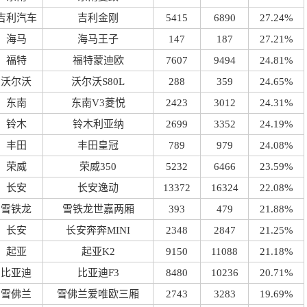
吉利汽车
吉利金刚
5415
6890
27.24%
海马
海马王子
147
187
27.21%
福特
福特蒙迪欧
7607
9494
24.81%
沃尔沃
沃尔沃S80L
288
359
24.65%
东南
东南V3菱悦
2423
3012
24.31%
铃木
铃木利亚纳
2699
3352
24.19%
丰田
丰田皇冠
789
979
24.08%
荣威
荣威350
5232
6466
23.59%
长安
长安逸动
13372
16324
22.08%
雪铁龙
雪铁龙世嘉两厢
393
479
21.88%
长安
长安奔奔MINI
2348
2847
21.25%
起亚
起亚K2
9150
11088
21.18%
比亚迪
比亚迪F3
8480
10236
20.71%
雪佛兰
雪佛兰爱唯欧三厢
2743
3283
19.69%