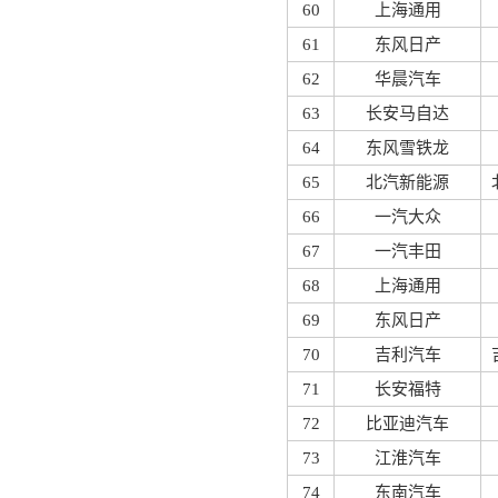
60
上海通用
61
东风日产
62
华晨汽车
63
长安马自达
64
东风雪铁龙
65
北汽新能源
66
一汽大众
67
一汽丰田
68
上海通用
69
东风日产
70
吉利汽车
71
长安福特
72
比亚迪汽车
73
江淮汽车
74
东南汽车