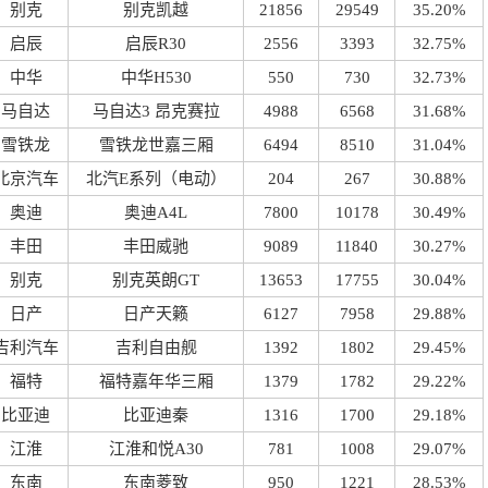
别克
别克凯越
21856
29549
35.20%
启辰
启辰R30
2556
3393
32.75%
中华
中华H530
550
730
32.73%
马自达
马自达3 昂克赛拉
4988
6568
31.68%
雪铁龙
雪铁龙世嘉三厢
6494
8510
31.04%
北京汽车
北汽E系列（电动）
204
267
30.88%
奥迪
奥迪A4L
7800
10178
30.49%
丰田
丰田威驰
9089
11840
30.27%
别克
别克英朗GT
13653
17755
30.04%
日产
日产天籁
6127
7958
29.88%
吉利汽车
吉利自由舰
1392
1802
29.45%
福特
福特嘉年华三厢
1379
1782
29.22%
比亚迪
比亚迪秦
1316
1700
29.18%
江淮
江淮和悦A30
781
1008
29.07%
东南
东南菱致
950
1221
28.53%