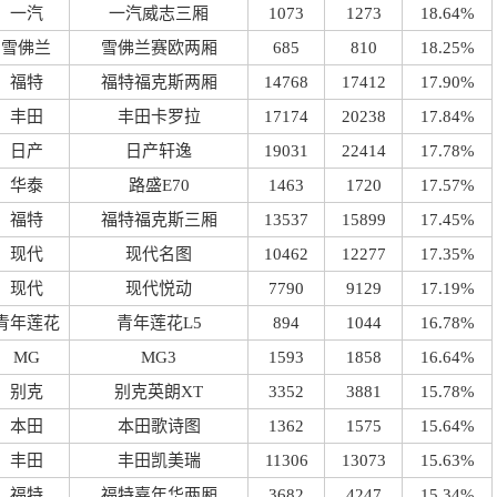
一汽
一汽威志三厢
1073
1273
18.64%
雪佛兰
雪佛兰赛欧两厢
685
810
18.25%
福特
福特福克斯两厢
14768
17412
17.90%
丰田
丰田卡罗拉
17174
20238
17.84%
日产
日产轩逸
19031
22414
17.78%
华泰
路盛E70
1463
1720
17.57%
福特
福特福克斯三厢
13537
15899
17.45%
现代
现代名图
10462
12277
17.35%
现代
现代悦动
7790
9129
17.19%
青年莲花
青年莲花L5
894
1044
16.78%
MG
MG3
1593
1858
16.64%
别克
别克英朗XT
3352
3881
15.78%
本田
本田歌诗图
1362
1575
15.64%
丰田
丰田凯美瑞
11306
13073
15.63%
福特
福特嘉年华两厢
3682
4247
15.34%