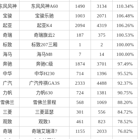
东风风神
东风风神A60
1490
3134
110.34%
宝骏
宝骏乐驰
1003
2071
106.48%
起亚
起亚K4
2094
4319
106.26%
奇瑞
奇瑞旗云2
187
375
100.53%
标致
标致207三厢
1
2
100.00%
海马
海马M8
7
14
100.00%
奔驰
奔驰C级
1874
3701
97.49%
中华
中华H230
714
1396
95.52%
广汽
广汽传祺GA3S
2333
4488
92.37%
力帆
力帆630
724
1381
90.75%
雪佛兰
雪佛兰景程
568
1069
88.20%
三菱
三菱蓝瑟
301
556
84.72%
观致
观致3
461
823
78.52%
奇瑞
奇瑞艾瑞泽7
1155
2033
76.02%