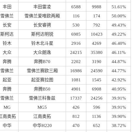
丰田
丰田雷凌
6588
9988
51.61%
雪佛兰
雪佛兰爱唯欧两厢
116
174
50.00%
长安
长安睿骋
530
792
49.43%
斯柯达
斯柯达明锐
6985
10423
49.22%
铃木
铃木北斗星
2916
4269
46.40%
大众
大众朗逸
24215
35380
46.11%
奔腾
奔腾B70
2202
3190
44.87%
雪佛兰
雪佛兰赛欧三厢
16986
24590
44.77%
起亚
起亚赛拉图
1081
1545
42.92%
奔腾
奔腾B50
4901
6908
40.95%
雪佛兰
雪佛兰科鲁兹
17337
24256
39.91%
MG
MG5
426
596
39.91%
江南奥拓
江南奥拓
812
1136
39.90%
中华
中华H220
470
652
38.72%