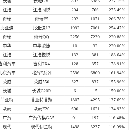
长城
长城C30
897
3383
277.15%
江淮
江淮同悦
204
766
275.49%
奇瑞
奇瑞E5
292
1071
266.78%
比亚迪
比亚迪L3
1992
7061
254.47%
奇瑞
奇瑞QQ
2256
7239
220.88%
中华
中华骏捷
10
32
220.00%
江淮
江淮悦悦
132
381
188.64%
吉利汽车
吉利TX4
128
357
178.91%
北京汽车
北汽E系列
2596
6800
161.94%
荣威
荣威550
327
837
155.96%
长城
长城C20R
6
15
150.00%
菲亚特
菲亚特菲翔
1807
4295
137.69%
众泰
众泰E20
690
1621
134.93%
广汽
广汽传祺GA5
91
197
116.48%
现代
现代伊兰特
1498
3237
116.09%