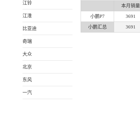
江铃
本月销量
江淮
小鹏P7
3691
小鹏汇总
3691
比亚迪
奇瑞
大众
北京
东风
一汽