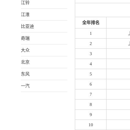
江铃
江淮
全年排名
比亚迪
1
奇瑞
2
大众
3
北京
4
东风
5
6
一汽
7
8
9
10