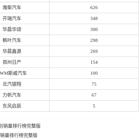
潍柴汽车
626
开瑞汽车
348
华晨华颂
300
枫叶汽车
298
华晨鑫源
269
郑州日产
154
SWM斯威汽车
100
北汽银翔
75
力帆汽车
67
东风启辰
5
国别销量排行榜完整版
品牌销量排行榜完整版