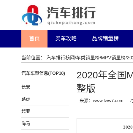
首页
买车攻略
品牌销量榜
当前位置：
汽车排行榜网
/
车类销量榜
/
MPV销量榜
/
2020年全
汽车车型信息(TOP10)
整版
长安
路虎
来源：www.fww7.com
时
起亚
海马
20