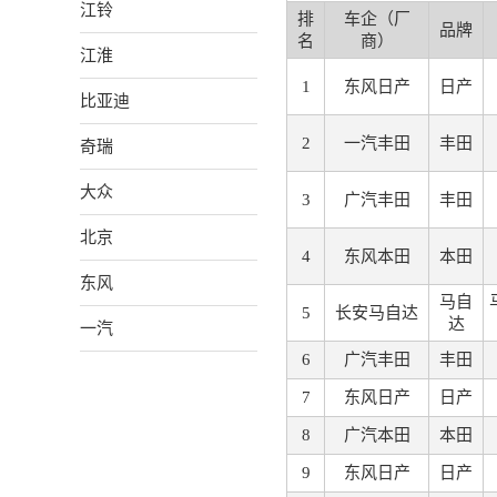
江铃
排
车企（厂
品牌
名
商）
江淮
1
东风日产
日产
比亚迪
2
一汽丰田
丰田
奇瑞
大众
3
广汽丰田
丰田
北京
4
东风本田
本田
东风
马自
5
长安马自达
达
一汽
6
广汽丰田
丰田
7
东风日产
日产
8
广汽本田
本田
9
东风日产
日产