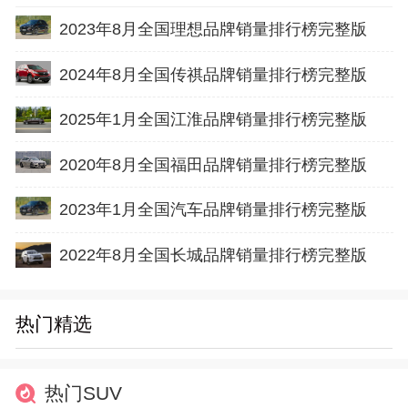
2023年8月全国理想品牌销量排行榜完整版
2024年8月全国传祺品牌销量排行榜完整版
2025年1月全国江淮品牌销量排行榜完整版
2020年8月全国福田品牌销量排行榜完整版
2023年1月全国汽车品牌销量排行榜完整版
2022年8月全国长城品牌销量排行榜完整版
热门精选
热门SUV