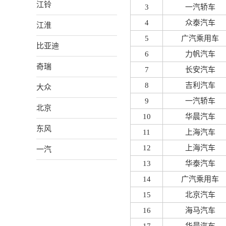
江铃
3
一汽轿车
4
众泰汽车
江淮
5
广汽乘用车
比亚迪
6
力帆汽车
奇瑞
7
长安汽车
8
吉利汽车
大众
9
一汽轿车
北京
10
华晨汽车
东风
11
上海汽车
12
上海汽车
一汽
13
华泰汽车
14
广汽乘用车
15
北京汽车
16
海马汽车