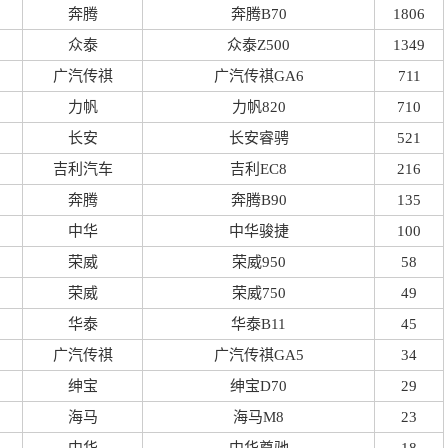
奔腾
奔腾B70
1806
众泰
众泰Z500
1349
广汽传祺
广汽传祺GA6
711
力帆
力帆820
710
长安
长安睿骋
521
吉利汽车
吉利EC8
216
奔腾
奔腾B90
135
中华
中华骏捷
100
荣威
荣威950
58
荣威
荣威750
49
华泰
华泰B11
45
广汽传祺
广汽传祺GA5
34
绅宝
绅宝D70
29
海马
海马M8
23