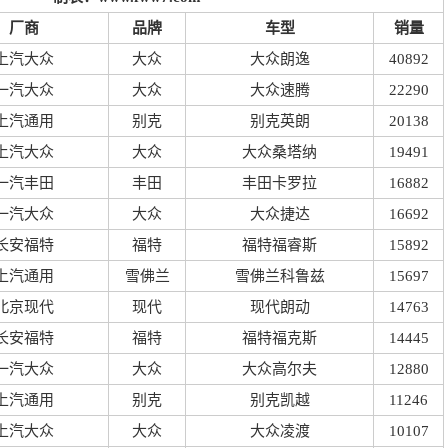
厂商
品牌
车型
销量
上汽大众
大众
大众朗逸
40892
一汽大众
大众
大众速腾
22290
上汽通用
别克
别克英朗
20138
上汽大众
大众
大众桑塔纳
19491
一汽丰田
丰田
丰田卡罗拉
16882
一汽大众
大众
大众捷达
16692
长安福特
福特
福特福睿斯
15892
上汽通用
雪佛兰
雪佛兰科鲁兹
15697
北京现代
现代
现代朗动
14763
长安福特
福特
福特福克斯
14445
一汽大众
大众
大众高尔夫
12880
上汽通用
别克
别克凯越
11246
上汽大众
大众
大众凌渡
10107