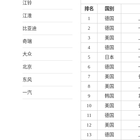
江铃
排名
国别
江淮
1
德国
比亚迪
2
德国
3
美国
奇瑞
4
德国
大众
5
日本
北京
6
德国
7
美国
东风
8
美国
一汽
9
韩国
10
美国
11
德国
12
美国
13
德国