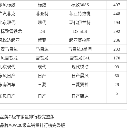
东风标致
标致
标致308S
497
广汽菲克
菲亚特
菲亚特致悦
448
北京现代
现代
现代伊兰特
294
安标致雪铁龙
DS
DS 5LS
292
风悦达起亚
起亚
起亚赛拉图
236
长安马自达
马自达
马自达3星骋
233
东风雪铁龙
雪铁龙
雪铁龙C4L
170
北京现代
现代
现代悦动
99
东风日产
日产
日产晨风
60
东南汽车
三菱
三菱翼神
29
-2
东风日产
日产
日产骐达
合资品牌C级车销量排行榜完整版
资品牌A0/A00级车销量排行榜完整版