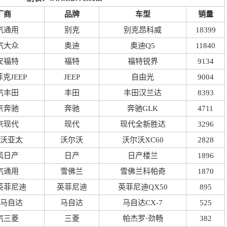
厂商
品牌
车型
销量
汽通用
别克
别克昂科威
18399
汽大众
奥迪
奥迪Q5
11840
安福特
福特
福特锐界
9134
克JEEP
JEEP
自由光
9004
汽丰田
丰田
丰田汉兰达
8393
京奔驰
奔驰
奔驰GLK
4711
京现代
现代
现代全新胜达
3296
沃亚太
沃尔沃
沃尔沃XC60
2828
风日产
日产
日产楼兰
1896
汽通用
雪佛兰
雪佛兰科帕奇
1870
英菲尼迪
英菲尼迪
英菲尼迪QX50
895
马自达
马自达
马自达CX-7
525
汽三菱
三菱
帕杰罗·劲畅
382