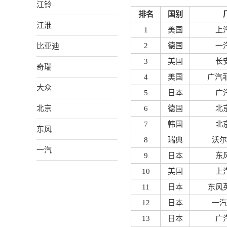
江铃
排名
国别
江淮
1
美国
上
比亚迪
2
德国
一
3
美国
长
奇瑞
4
美国
广汽菲
大众
5
日本
广
北京
6
德国
北
7
韩国
北
东风
8
瑞典
沃尔
一汽
9
日本
东
10
美国
上
11
日本
东风
12
日本
一汽
13
日本
广