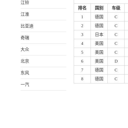
江铃
排名
国别
车级
江淮
1
德国
C
比亚迪
2
德国
C
3
日本
C
奇瑞
4
美国
C
大众
5
美国
C
北京
6
美国
D
7
德国
C
东风
8
德国
C
一汽