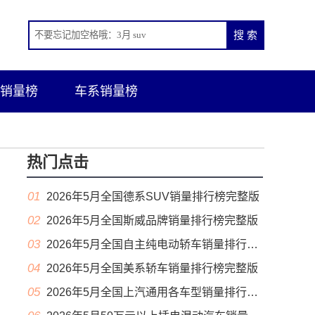
销量榜
车系销量榜
热门点击
01
2026年5月全国德系SUV销量排行榜完整版
02
2026年5月全国斯威品牌销量排行榜完整版
03
2026年5月全国自主纯电动轿车销量排行榜完整版(出口量
04
2026年5月全国美系轿车销量排行榜完整版
05
2026年5月全国上汽通用各车型销量排行榜完整版