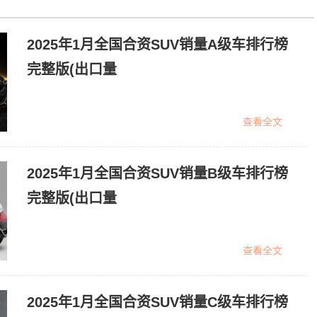
2025年1月全国合资SUV销量A级车排行榜
完整版(出口量
查看全文
2025年1月全国合资SUV销量B级车排行榜
完整版(出口量
查看全文
2025年1月全国合资SUV销量C级车排行榜