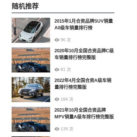
随机推荐
2015年1月合资品牌SUV销量
A0级车销量排行榜
96 次
2020年10月全国合资品牌C级
车销量排行榜完整版
81 次
2022年4月全国合资A级车销
量排行榜完整版
184 次
2021年10月全国合资品牌
MPV销量A级车排行榜完整版
139 次