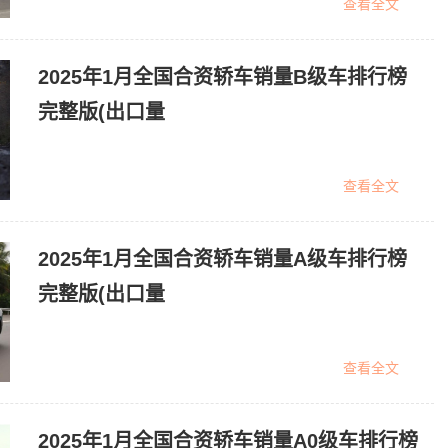
查看全文
2025年1月全国合资轿车销量B级车排行榜
完整版(出口量
查看全文
2025年1月全国合资轿车销量A级车排行榜
完整版(出口量
查看全文
2025年1月全国合资轿车销量A0级车排行榜