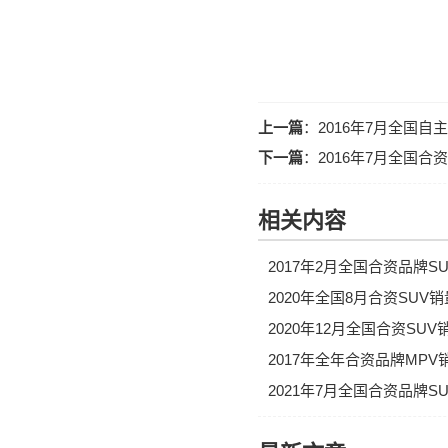
上一篇
：
2016年7月全国自
下一篇
：
2016年7月全国
相关内容
2017年2月全国合资品牌
2020年全国8月合资SUV
2020年12月全国合资SU
2017年全年合资品牌MP
2021年7月全国合资品牌