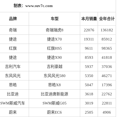
制表：www.suv7c.com
品牌
车型
本月销量
全年合计
奇瑞
奇瑞瑞虎8
22076
136182
捷途
捷途X70
19311
85912
红旗
红旗HS5
9611
98365
捷途
捷途X90
8593
41818
吉利汽车
吉利豪越
5937
37036
东风风光
东风风光580
5350
46271
思皓
思皓X8
5047
17396
比亚迪
比亚迪唐新能源
3618
22762
SWM斯威汽车
SWM斯威G05
3019
22811
蔚来
蔚来EC6
2505
4906