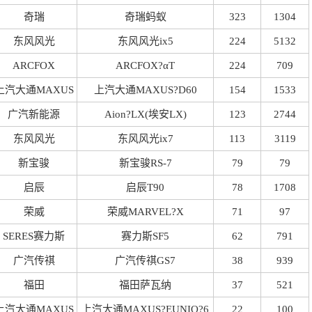
奇瑞
奇瑞蚂蚁
323
1304
东风风光
东风风光ix5
224
5132
ARCFOX
ARCFOX
?
αT
224
709
上汽大通MAXUS
上汽大通MAXUS
?
D60
154
1533
广汽新能源
Aion
?
LX(埃安LX)
123
2744
东风风光
东风风光ix7
113
3119
新宝骏
新宝骏RS-7
79
79
启辰
启辰T90
78
1708
荣威
荣威MARVEL
?
X
71
97
SERES赛力斯
赛力斯SF5
62
791
广汽传祺
广汽传祺GS7
38
939
福田
福田萨瓦纳
37
521
上汽大通MAXUS
上汽大通MAXUS
?
EUNIQ
?
6
22
100