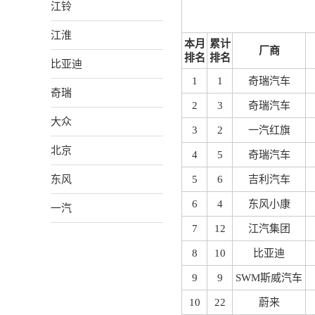
江铃
江淮
本月
累计
厂商
排名
排名
比亚迪
1
1
奇瑞汽车
奇瑞
2
3
奇瑞汽车
大众
3
2
一汽红旗
北京
4
5
奇瑞汽车
东风
5
6
吉利汽车
6
4
东风小康
一汽
7
12
江汽集团
8
10
比亚迪
9
9
SWM斯威汽车
10
22
蔚来