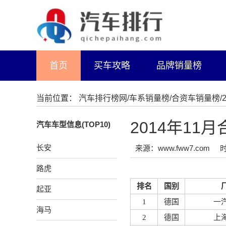
首页
买车攻略
品牌销量榜
当前位置：
汽车排行榜网
/
车系销量榜
/
合资车销量榜
2014年1
汽车车型信息(TOP10)
长安
来源：www.fww7.com
时
路虎
排名
国别
起亚
1
德国
一
海马
2
德国
上