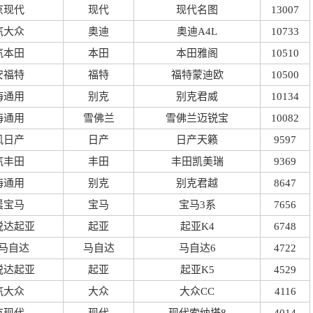
京现代
现代
现代名图
13007
汽大众
奥迪
奥迪A4L
10733
汽本田
本田
本田雅阁
10510
安福特
福特
福特蒙迪欧
10500
海通用
别克
别克君威
10134
海通用
雪佛兰
雪佛兰迈锐宝
10082
风日产
日产
日产天籁
9597
汽丰田
丰田
丰田凯美瑞
9369
海通用
别克
别克君越
8647
晨宝马
宝马
宝马3系
7656
悦达起亚
起亚
起亚K4
6748
马自达
马自达
马自达6
4722
悦达起亚
起亚
起亚K5
4529
汽大众
大众
大众CC
4116