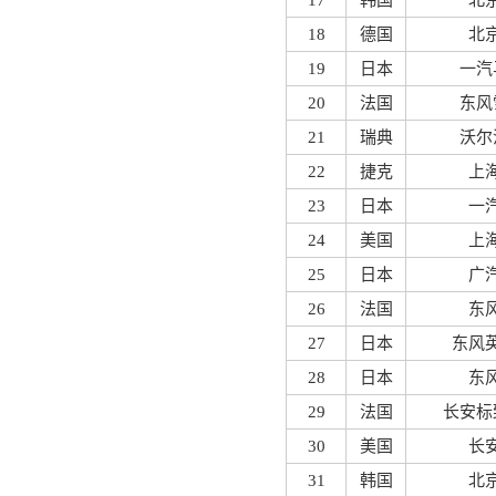
17
韩国
北
18
德国
北
19
日本
一汽
20
法国
东风
21
瑞典
沃尔
22
捷克
上
23
日本
一
24
美国
上
25
日本
广
26
法国
东
27
日本
东风
28
日本
东
29
法国
长安标
30
美国
长
31
韩国
北