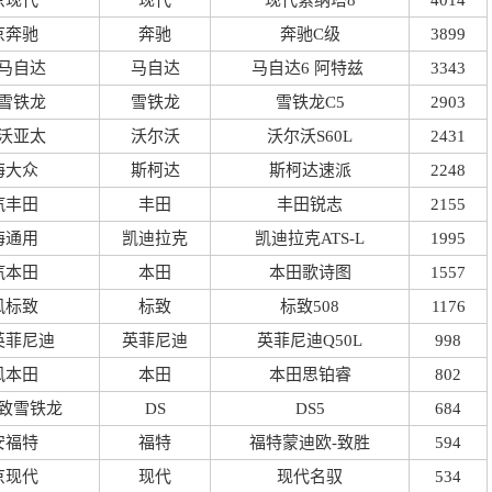
京现代
现代
现代索纳塔8
4014
京奔驰
奔驰
奔驰C级
3899
马自达
马自达
马自达6 阿特兹
3343
雪铁龙
雪铁龙
雪铁龙C5
2903
沃亚太
沃尔沃
沃尔沃S60L
2431
海大众
斯柯达
斯柯达速派
2248
汽丰田
丰田
丰田锐志
2155
海通用
凯迪拉克
凯迪拉克ATS-L
1995
汽本田
本田
本田歌诗图
1557
风标致
标致
标致508
1176
英菲尼迪
英菲尼迪
英菲尼迪Q50L
998
风本田
本田
本田思铂睿
802
致雪铁龙
DS
DS5
684
安福特
福特
福特蒙迪欧-致胜
594
京现代
现代
现代名驭
534