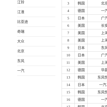
江铃
3
韩国
北
4
德国
一
江淮
5
日本
广
比亚迪
6
美国
长
奇瑞
7
美国
上
8
美国
上
大众
9
日本
东
北京
10
日本
广
东风
11
美国
上
12
德国
华
一汽
13
韩国
东风
14
日本
一汽
15
韩国
东风
16
德国
一