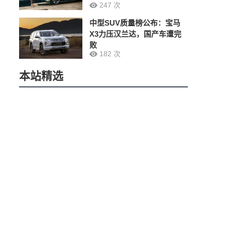
247 次
中型SUV质量榜公布：宝马
X3力压汉兰达，国产车遭完
败
182 次
本站精选