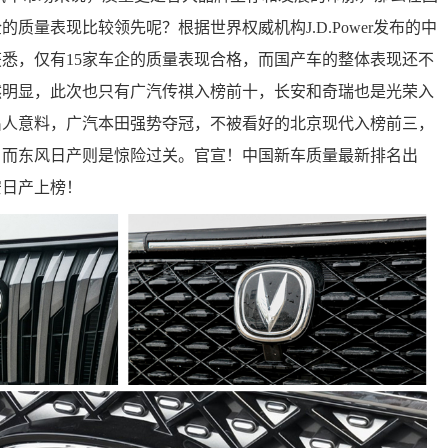
质量表现比较领先呢？根据世界权威机构J.D.Power发布的中
悉，仅有15家车企的质量表现合格，而国产车的整体表现还不
然明显，此次也只有广汽传祺入榜前十，长安和奇瑞也是光荣入
出人意料，广汽本田强势夺冠，不被看好的北京现代入榜前三，
，而东风日产则是惊险过关。官宣！中国新车质量最新排名出
安日产上榜！