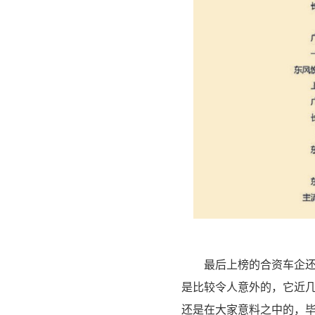
最后上榜的合资车企
是比较令人意外的，它近
还是在大家意料之中的，