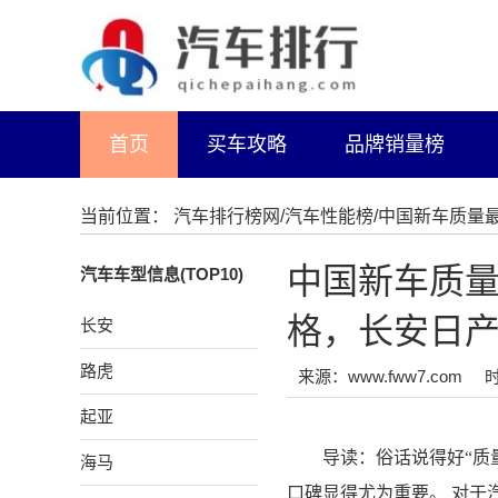
首页
买车攻略
品牌销量榜
当前位置：
汽车排行榜网
/
汽车性能榜
/中国新车质量
中国新车质量
汽车车型信息(TOP10)
格，长安日
长安
路虎
来源：www.fww7.com
时
起亚
导读：俗话说得好“质
海马
口碑显得尤为重要。 对于