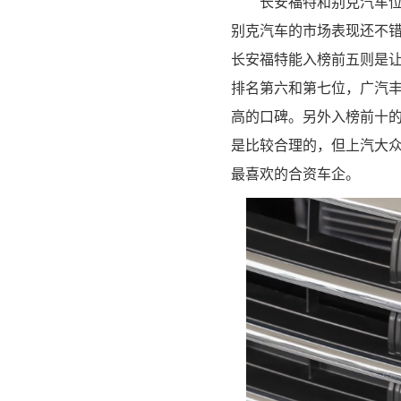
长安福特和别克汽车
别克汽车的市场表现还不
长安福特能入榜前五则是
排名第六和第七位，广汽
高的口碑。另外入榜前十
是比较合理的，但上汽大
最喜欢的合资车企。