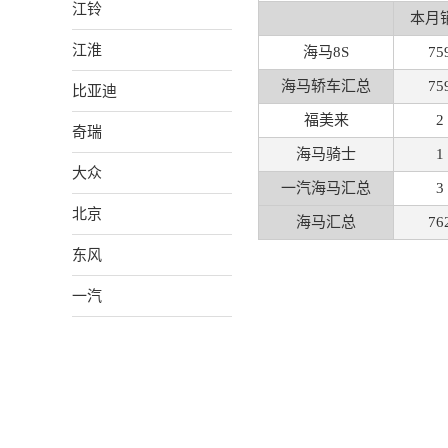
江铃
本月
江淮
海马8S
75
海马轿车汇总
75
比亚迪
福美来
2
奇瑞
海马骑士
1
大众
一汽海马汇总
3
北京
海马汇总
76
东风
一汽