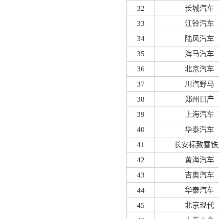
32
长城汽车
33
江铃汽车
34
陆风汽车
35
海马汽车
36
北京汽车
37
川汽野马
38
郑州日产
39
上海汽车
40
华泰汽车
41
长安标致雪铁
42
黄海汽车
43
吉奥汽车
44
华泰汽车
45
北京现代