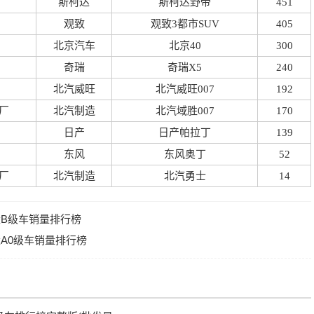
斯柯达
斯柯达野帝
451
观致
观致3都市SUV
405
北京汽车
北京40
300
奇瑞
奇瑞X5
240
北汽威旺
北汽威旺007
192
厂
北汽制造
北汽域胜007
170
日产
日产帕拉丁
139
东风
东风奥丁
52
厂
北汽制造
北汽勇士
14
销量B级车销量排行榜
销量A0级车销量排行榜