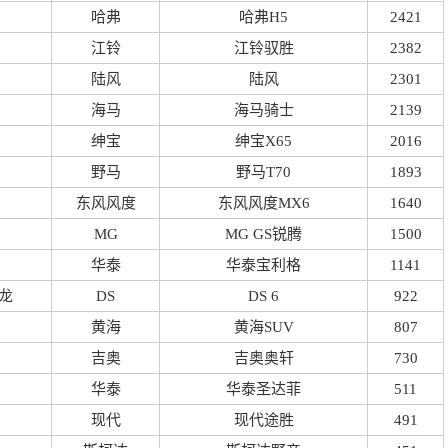
哈弗
哈弗H5
2421
江铃
江铃驭胜
2382
陆风
陆风
2301
海马
海马骑士
2139
绅宝
绅宝X65
2016
野马
野马T70
1893
东风风度
东风风度MX6
1640
MG
MG GS锐腾
1500
华泰
华泰宝利格
1141
龙
DS
DS 6
922
黄海
黄海SUV
807
吉奥
吉奥奥轩
730
华泰
华泰圣达菲
511
现代
现代途胜
491