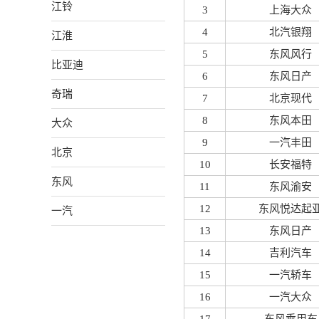
江铃
3
上海大众
4
北汽银翔
江淮
5
东风风行
比亚迪
6
东风日产
奇瑞
7
北京现代
8
东风本田
大众
9
一汽丰田
北京
10
长安福特
东风
11
东风渝安
12
东风悦达起
一汽
13
东风日产
14
吉利汽车
15
一汽轿车
16
一汽大众