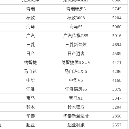
东风风神
东风风神AX7
6068
奇瑞
奇瑞瑞虎5
5745
标致
标致3008
5204
海马
海马S5
5060
广汽
广汽传祺GS5
5016
三菱
三菱新劲炫
4694
日产
日产逍客
4509
纳智捷
纳智捷优6 SUV
4471
马自达
马自达CX-5
4286
中华
中华V5
4168
江淮
江淮瑞风S5
3379
宝马
宝马X1
3347
铃木
铃木锋驭
3204
华泰
华泰新圣达菲
2856
亚
起亚
起亚狮跑
2557