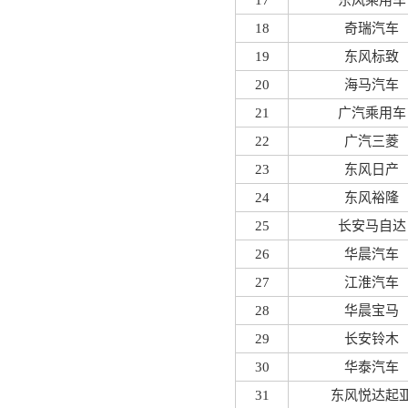
17
东风乘用车
18
奇瑞汽车
19
东风标致
20
海马汽车
21
广汽乘用车
22
广汽三菱
23
东风日产
24
东风裕隆
25
长安马自达
26
华晨汽车
27
江淮汽车
28
华晨宝马
29
长安铃木
30
华泰汽车
31
东风悦达起