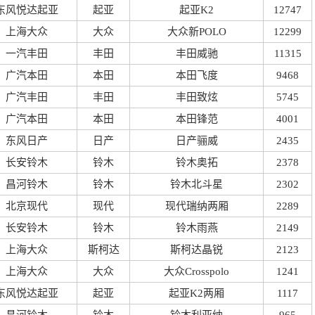
东风悦达起亚
起亚
起亚K2
12747
上海大众
大众
大众新POLO
12299
一汽丰田
丰田
丰田威驰
11315
广汽本田
本田
本田飞度
9468
广汽丰田
丰田
丰田致炫
5745
广汽本田
本田
本田锋范
4001
东风日产
日产
日产骊威
2435
长安铃木
铃木
铃木奥拓
2378
昌河铃木
铃木
铃木北斗星
2302
北京现代
现代
现代瑞纳两厢
2289
长安铃木
铃木
铃木雨燕
2149
上海大众
斯柯达
斯柯达晶锐
2123
上海大众
大众
大众Crosspolo
1241
东风悦达起亚
起亚
起亚K2两厢
1117