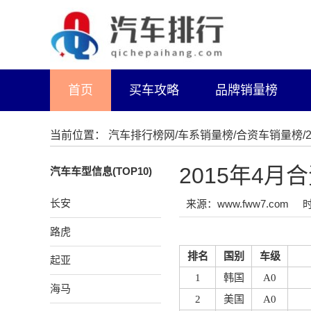
首页
买车攻略
品牌销量榜
当前位置：
汽车排行榜网
/
车系销量榜
/
合资车销量榜
2015年4月
汽车车型信息(TOP10)
长安
来源：www.fww7.com
时
路虎
排名
国别
车级
起亚
1
韩国
A0
海马
2
美国
A0