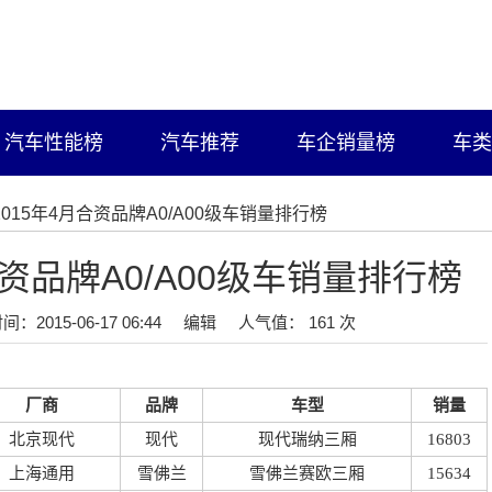
汽车性能榜
汽车推荐
车企销量榜
车类
/2015年4月合资品牌A0/A00级车销量排行榜
合资品牌A0/A00级车销量排行榜
间：2015-06-17 06:44
编辑
人气值： 161 次
厂商
品牌
车型
销量
北京现代
现代
现代瑞纳三厢
16803
上海通用
雪佛兰
雪佛兰赛欧三厢
15634