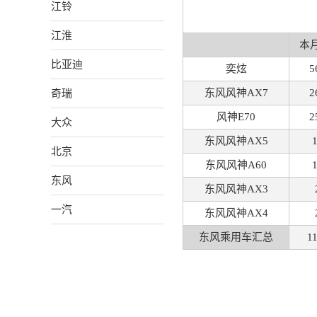
江铃
江淮
本
比亚迪
奕炫
5
奇瑞
东风风神AX7
2
风神E70
2
大众
东风风神AX5
北京
东风风神A60
东风
东风风神AX3
一汽
东风风神AX4
东风乘用车汇总
1